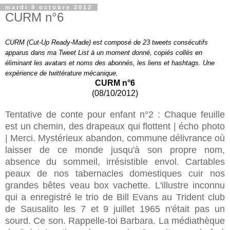
mardi 9 octobre 2012
CURM n°6
CURM (Cut-Up Ready-Made) est composé de 23 tweets consécutifs
apparus dans ma Tweet List à un moment donné, copiés collés en
éliminant les avatars et noms des abonnés, les liens et hashtags. Une
expérience de twittérature mécanique.
CURM n°6
(08/10/2012)
Tentative de conte pour enfant n°2 : Chaque feuille
est un chemin, des drapeaux qui flottent | écho photo
| Merci. Mystérieux abandon, commune délivrance où
laisser de ce monde jusqu'à son propre nom,
absence du sommeil, irrésistible envol. Cartables
peaux de nos tabernacles domestiques cuir nos
grandes bêtes veau box vachette. L'illustre inconnu
qui a enregistré le trio de Bill Evans au Trident club
de Sausalito les 7 et 9 juillet 1965 n'était pas un
sourd. Ce son. Rappelle-toi Barbara.
La médiathèque