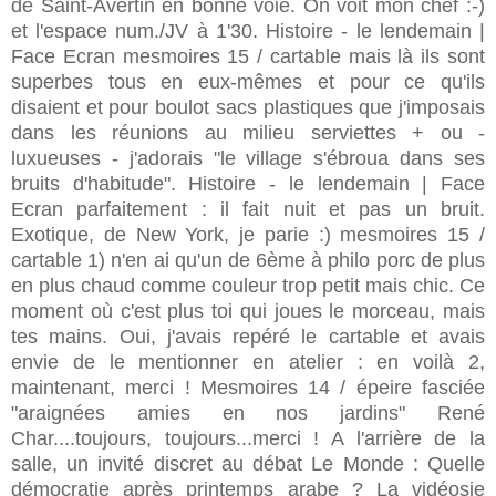
de Saint-Avertin en bonne voie. On voit mon chef :-)
et l'espace num./JV à 1'30.
Histoire - le lendemain |
Face Ecran mesmoires 15 / cartable mais là ils sont
superbes tous en eux-mêmes et pour ce qu'ils
disaient et pour boulot sacs plastiques que j'imposais
dans les réunions au milieu serviettes + ou -
luxueuses - j'adorais "le village s'ébroua dans ses
bruits d'habitude". Histoire - le lendemain | Face
Ecran parfaitement : il fait nuit et pas un bruit.
Exotique, de New York, je parie :) mesmoires 15 /
cartable
1) n'en ai qu'un de 6ème à philo porc de plus
en plus chaud comme couleur trop petit mais chic. Ce
moment où c'est plus toi qui joues le morceau, mais
tes mains. Oui, j'avais repéré le cartable et avais
envie de le mentionner en atelier : en voilà 2,
maintenant, merci ! Mesmoires 14 / épeire fasciée
"araignées amies en nos jardins" René
Char....toujours, toujours...merci ! A l'arrière de la
salle, un invité discret au débat Le Monde : Quelle
démocratie après printemps arabe ? La vidéosie